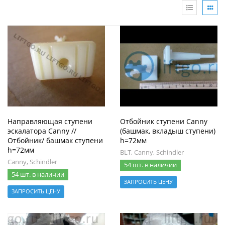
Направляющая ступени
Отбойник ступени Canny
эскалатора Canny //
(башмак, вкладыш ступени)
Отбойник/ башмак ступени
h=72мм
h=72мм
BLT, Canny, Schindler
Canny, Schindler
54 шт. в наличии
54 шт. в наличии
ЗАПРОСИТЬ ЦЕНУ
ЗАПРОСИТЬ ЦЕНУ