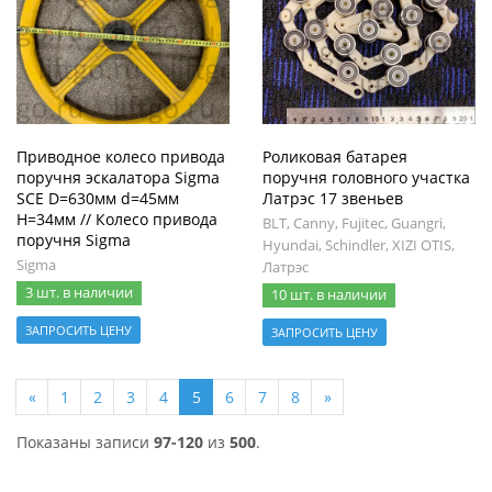
Приводное колесо привода
Роликовая батарея
поручня эскалатора Sigma
поручня головного участка
SCE D=630мм d=45мм
Латрэс 17 звеньев
H=34мм // Колесо привода
BLT, Canny, Fujitec, Guangri,
поручня Sigma
Hyundai, Schindler, XIZI OTIS,
Sigma
Латрэс
3 шт. в наличии
10 шт. в наличии
ЗАПРОСИТЬ ЦЕНУ
ЗАПРОСИТЬ ЦЕНУ
«
1
2
3
4
5
6
7
8
»
Показаны записи
97-120
из
500
.