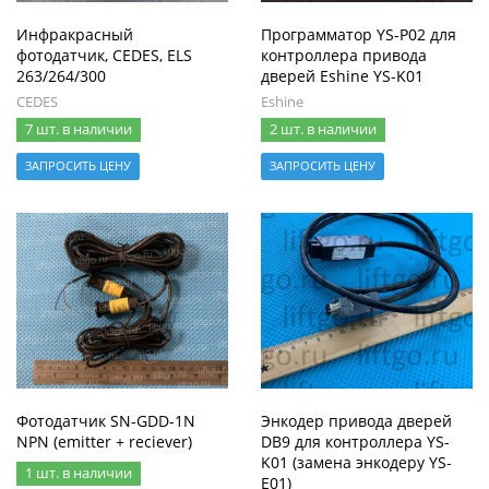
Инфракрасный
Программатор YS-P02 для
фотодатчик, CEDES, ELS
контроллера привода
263/264/300
дверей Eshine YS-K01
CEDES
Eshine
7 шт. в наличии
2 шт. в наличии
ЗАПРОСИТЬ ЦЕНУ
ЗАПРОСИТЬ ЦЕНУ
Фотодатчик SN-GDD-1N
Энкодер привода дверей
NPN (emitter + reciever)
DB9 для контроллера YS-
K01 (замена энкодеру YS-
1 шт. в наличии
E01)