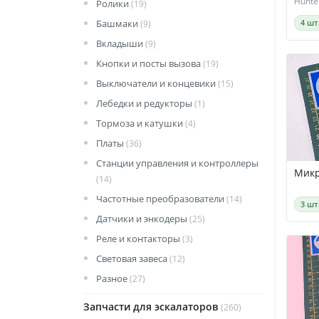
Hunte
Ролики
(19)
Башмаки
4 шт
(9)
Вкладыши
(9)
Кнопки и посты вызова
(19)
Выключатели и концевики
(15)
Лебедки и редукторы
(1)
Тормоза и катушки
(4)
Платы
(36)
Станции управления и контроллеры
Микр
(14)
Частотные преобразователи
(14)
3 шт
Датчики и энкодеры
(25)
Реле и контакторы
(3)
Световая завеса
(12)
Разное
(27)
Запчасти для эскалаторов
(260)