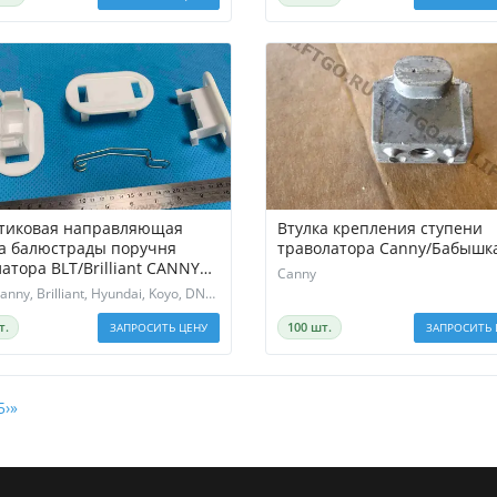
тиковая направляющая
Втулка крепления ступени
а балюстрады поручня
траволатора Canny/Бабышк
латора BLT/Brilliant CANNY
Canny
 HYUNDAI Elevator Koyo SSL
BLT, Canny, Brilliant, Hyundai, Koyo, DNDT, SSL
шмак
т.
100 шт.
ЗАПРОСИТЬ ЦЕНУ
ЗАПРОСИТЬ 
5
›
»