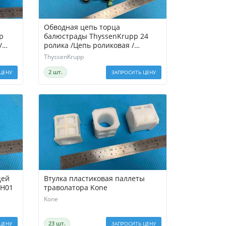
Обводная цепь торца
р
балюстрады ThyssenKrupp 24
ролика /Цепь роликовая /
Обводная рейка поручня
ThyssenKrupp
2 шт.
ЦЕНУ
ЗАПРОСИТЬ ЦЕНУ
щей
Втулка пластиковая паллеты
8H01
траволатора Kone
Kone
23 шт.
ЦЕНУ
ЗАПРОСИТЬ ЦЕНУ