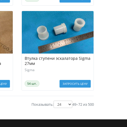
Втулка ступени эскалатора Sigma
а
27мм
Sigma
54 шт.
ЦЕНУ
ЗАПРОСИТЬ ЦЕНУ
Показывать:
49–72 из 500