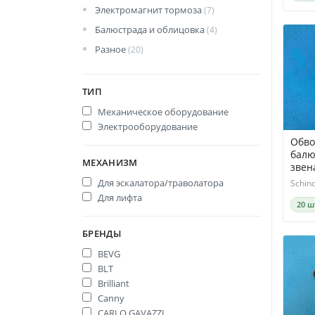
Электромагнит тормоза
(7)
Балюстрада и облицовка
(4)
Разное
(20)
ТИП
Механическое оборудование
Электрооборудование
Обво
балю
МЕХАНИЗМ
звен
обво
Для эскалатора/траволатора
Schind
Для лифта
20 ш
БРЕНДЫ
BEVG
BLT
Brilliant
Canny
CARLO GAVAZZI