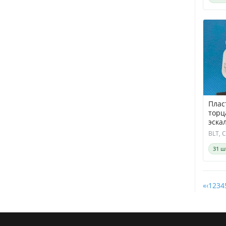
Selcom
Sematic
Siemens
Sigma
SIMIDER
Sjec
SSL
Tamagawa
Telemecanique
ThyssenKrupp
Плас
TL Jones
торц
эска
WECO
DNDT
Wittur
/ Ба
XIZI OTIS
31 ш
Yaskawa
Латрэс
НЕЙРОН
«
‹
1
2
3
4