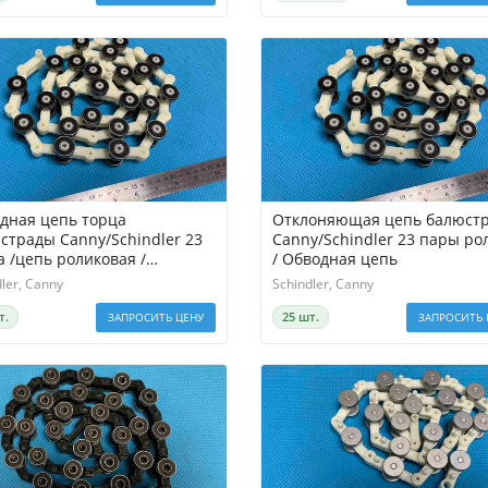
дная цепь торца
Отклоняющая цепь балюст
страды Canny/Schindler 23
Canny/Schindler 23 пары ро
а /цепь роликовая /
/ Обводная цепь
дная рейка поручня
ler, Canny
Schindler, Canny
т.
25 шт.
ЗАПРОСИТЬ ЦЕНУ
ЗАПРОСИТЬ 