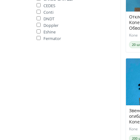
CEDES
Conti
Откл
DNDT
Kone
Doppler
Обво
Eshine
Kone
Fermator
Fujitec
20 ш
GEFRAN
Guangri
Hengstler
Hunter
Hyundai
Kone
Koyo
MEMCO
Mitsubishi
Звен
Omron
огиб
OTIS
Kone
PEPPERL+FUCHS
Kone
Sanyo
Schindler
200 