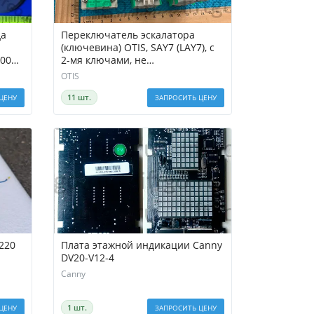
да
Переключатель эскалатора
(ключевина) OTIS, SAY7 (LAY7), с
C0000
2-мя ключами, не
самовозвратная
OTIS
11 шт.
ЦЕНУ
ЗАПРОСИТЬ ЦЕНУ
220
Плата этажной индикации Canny
а
DV20-V12-4
Canny
1 шт.
ЦЕНУ
ЗАПРОСИТЬ ЦЕНУ