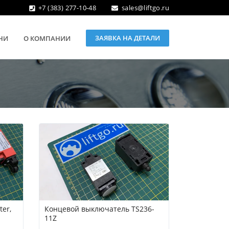
+7 (383) 277-10-48
sales@liftgo.ru
ЗАЯВКА НА ДЕТАЛИ
НИ
О КОМПАНИИ
er,
Концевой выключатель TS236-
11Z