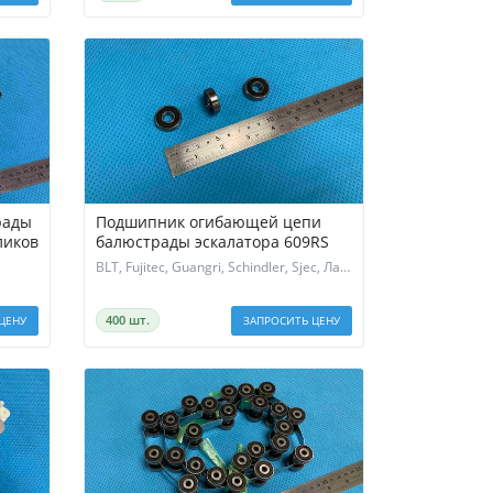
рады
Подшипник огибающей цепи
ликов
балюстрады эскалатора 609RS
BLT, Fujitec, Guangri, Schindler, Sjec, Латрэс
400 шт.
ЦЕНУ
ЗАПРОСИТЬ ЦЕНУ