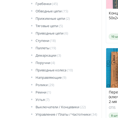
Гребенки
(45)
Обводные цепи
(15)
Конц
50х2
Прижимные цепи
(2)
Тяговые цепи
(5)
Приводные цепи
(6)
10 ш
Ступени
(18)
Паллеты
(19)
Демаркации
(3)
Поручни
(4)
Приводные колеса
(10)
Направляющие
(9)
Ролики
(29)
Пере
Ремни
(1)
(ключ
Устья
(7)
2-мя
Выключатели / Концевики
(22)
OTIS
Управление / Платы / Частотники
(34)
8 шт