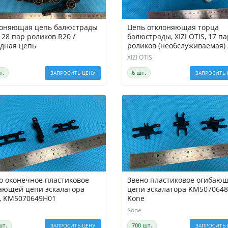
оняющая цепь балюстрады
Цепь отклоняющая торца
 28 пар роликов R20 /
балюстрады, XIZI OTIS, 17 па
дная цепь
роликов (необслуживаемая) /
Обводная цепь
XIZI OTIS
т.
6 шт.
ЗАПРОСИТЬ ЦЕНУ
ЗАПРОСИТЬ 
о оконечное пластиковое
Звено пластиковое огибаю
ающей цепи эскалатора
цепи эскалатора KM507064
, KM5070649H01
Kone
Kone
шт.
700 шт.
ЗАПРОСИТЬ ЦЕНУ
ЗАПРОСИТЬ 