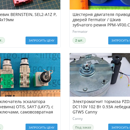
евик BERNSTEIN, SEL2-A1Z P,
Шестерня двигателя приво
4х19мм
дверей Fermator / Шкив
зубчатого ремня PPM-VF00.
с магнитом Fermator
Fermator
т.
2 шт.
ЗАПРОСИТЬ ЦЕНУ
ЗАПРОСИТЬ 
ключатель эскалатора
Электромагнит тормоза PZD
евина) OTIS, SAY7 (LAY7), с
DC110V 102 Вт 0.93A лебедк
 ключами, самовозвратная
GTW5 Canny
Canny
.
Под заказ
ЗАПРОСИТЬ ЦЕНУ
ЗАПРОСИТЬ 