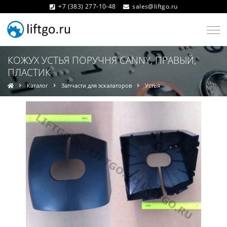
+7 (383) 277-10-48
sales@liftgo.ru
КОЖУХ УСТЬЯ ПОРУЧНЯ CANNY, ПРАВЫЙ,
ПЛАСТИК
Каталог
Запчасти для эскалаторов
Устья