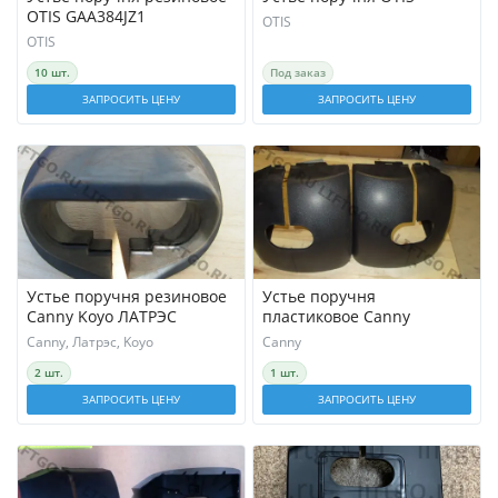
OTIS GAA384JZ1
OTIS
OTIS
10 шт.
Под заказ
ЗАПРОСИТЬ ЦЕНУ
ЗАПРОСИТЬ ЦЕНУ
Устье поручня резиновое
Устье поручня
Canny Koyo ЛАТРЭС
пластиковое Canny
Canny, Латрэс, Koyo
Canny
2 шт.
1 шт.
ЗАПРОСИТЬ ЦЕНУ
ЗАПРОСИТЬ ЦЕНУ