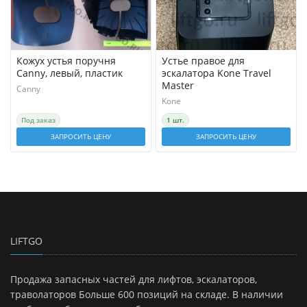
Кожух устья поручня
Устье правое для
Canny, левый, пластик
эскалатора Kone Travel
Master
Canny
Kone
Под заказ
1 шт.
ЗАПРОСИТЬ ЦЕНУ
ЗАПРОСИТЬ ЦЕНУ
LIFTGO
Продажа запасных частей для лифтов, эскалаторов,
траволаторов Больше 600 позиций на складе. В наличии