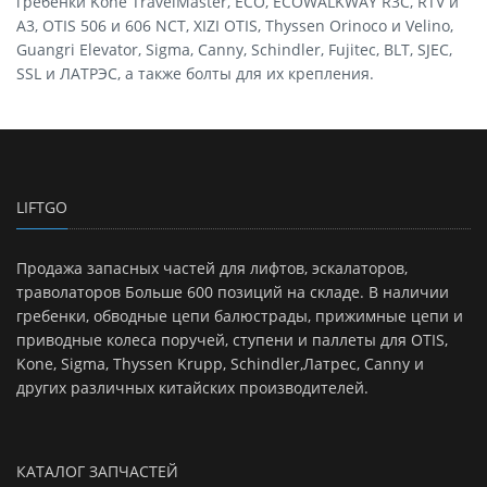
гребёнки Kone TravelMaster, ECO, ECOWALKWAY R3C, RTV и
A3, OTIS 506 и 606 NCT, XIZI OTIS, Thyssen Orinoco и Velino,
Guangri Elevator, Sigma, Canny, Schindler, Fujitec, BLT, SJEC,
SSL и ЛАТРЭС, а также болты для их крепления.
LIFTGO
Продажа запасных частей для лифтов, эскалаторов,
траволаторов Больше 600 позиций на складе. В наличии
гребенки, обводные цепи балюстрады, прижимные цепи и
приводные колеса поручей, ступени и паллеты для OTIS,
Kone, Sigma, Thyssen Krupp, Schindler,Латрес, Canny и
других различных китайских производителей.
КАТАЛОГ ЗАПЧАСТЕЙ