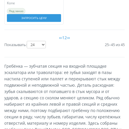
Kone
Под заказ
ЗАПРОСИТЬ ЦЕНУ
«
‹
1
2
›
»
Показывать:
25–45 из 45
Гребёнка — зубчатая секция на входной площадке
эскалатора или траволатора: её зубья заходят в пазы
настила ступеней или паллет и перекрывают стык между
подвижной и неподвижной частью. Деталь расходная:
зубья скалываются от попавшего в стык мусора и от
ударов, а секцию со сколом меняют целиком. Ряд обычно
набирают из крайних левой и правой секций и средних
между ними, поэтому подбирают гребёнку по положению
секции в ряду, числу зубьев, габаритам, числу крепёжных
отверстий, материалу и номеру изделия. Здесь собраны