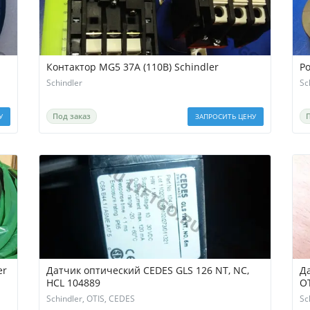
Контактор MG5 37A (110B) Schindler
Р
Schindler
Sc
Под заказ
У
ЗАПРОСИТЬ ЦЕНУ
er
Датчик оптический CEDES GLS 126 NT, NC,
Д
HCL 104889
OT
Schindler, OTIS, CEDES
Sc