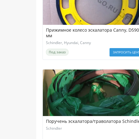
Прижимное колесо эскалатора Canny, D590
мм
Schindler, Hyundai, Canny
Под заказ
ЗАПРОСИТЬ ЦЕН
Поручень эскалатора/траволатора Schindl
Schindler