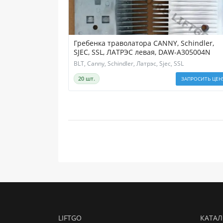
Гребенка траволатора CANNY, Schindler,
SJEC, SSL, ЛАТРЭС левая, DAW-A305004N
BLT, Canny, Schindler, Латрэс, Sjec, SSL
20 шт.
ЗАПРОСИТЬ ЦЕН
LIFTGO
КАТАЛ