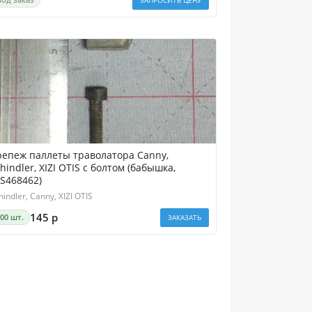
репеж паллеты траволатора Canny,
ndler, XIZI OTIS с болтом (бабышка,
FS468462)
hindler, Canny, XIZI OTIS
145 р
200 шт.
ЗАКАЗАТЬ