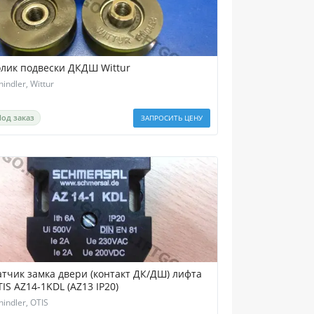
олик подвески ДКДШ Wittur
hindler, Wittur
Под заказ
ЗАПРОСИТЬ ЦЕНУ
атчик замка двери (контакт ДК/ДШ) лифта
IS AZ14-1KDL (AZ13 IP20)
hindler, OTIS