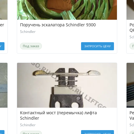
er
Поручень эскалатора Schindler 9300
Р
Q
Schindler
Sc
Под заказ
У
ЗАПРОСИТЬ ЦЕНУ
Контактный мост (перемычка) лифта
Р
Schindler
Va
Schindler
Sc
Под заказ
У
ЗАПРОСИТЬ ЦЕНУ