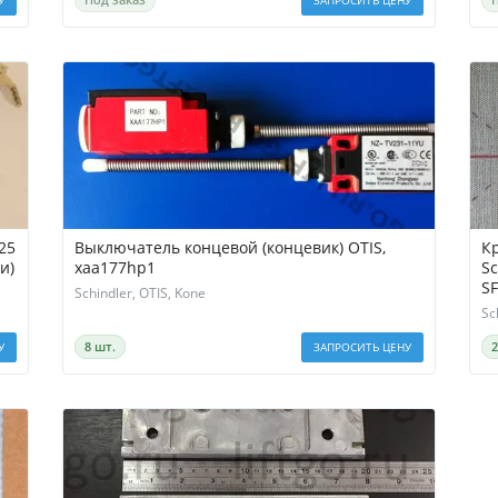
25
Выключатель концевой (концевик) OTIS,
К
и)
xaa177hp1
Schi
S
Schindler, OTIS, Kone
Sc
8 шт.
У
ЗАПРОСИТЬ ЦЕНУ