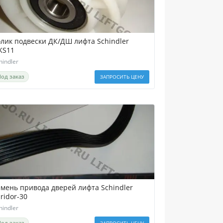
олик подвески ДК/ДШ лифта Schindler
KS11
hindler
Под заказ
ЗАПРОСИТЬ ЦЕНУ
емень привода дверей лифта Schindler
ridor-30
hindler
Под заказ
ЗАПРОСИТЬ ЦЕНУ