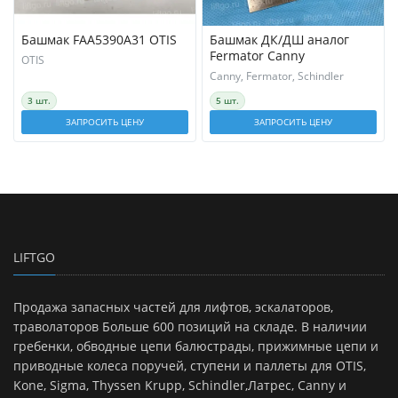
Башмак FAA5390A31 OTIS
Башмак ДК/ДШ аналог
Fermator Canny
OTIS
Canny, Fermator, Schindler
3 шт.
5 шт.
ЗАПРОСИТЬ ЦЕНУ
ЗАПРОСИТЬ ЦЕНУ
LIFTGO
Продажа запасных частей для лифтов, эскалаторов,
траволаторов Больше 600 позиций на складе. В наличии
гребенки, обводные цепи балюстрады, прижимные цепи и
приводные колеса поручей, ступени и паллеты для OTIS,
Kone, Sigma, Thyssen Krupp, Schindler,Латрес, Canny и