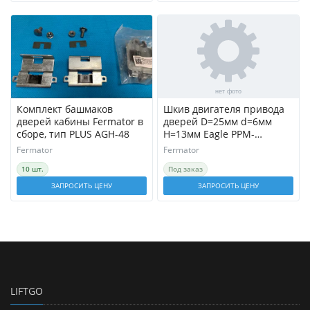
Комплект башмаков
Шкив двигателя привода
дверей кабины Fermator в
дверей D=25мм d=6мм
сборе, тип PLUS AGH-48
H=13мм Eagle PPM-
PMEA.C0000 Fermator
Fermator
Fermator
10 шт.
Под заказ
ЗАПРОСИТЬ ЦЕНУ
ЗАПРОСИТЬ ЦЕНУ
LIFTGO