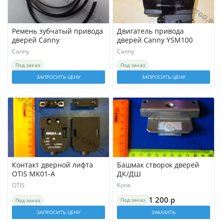
Ремень зубчатый привода
Двигатель привода
дверей Canny
дверей Canny YSM100
Canny
Canny
Под заказ
Под заказ
ЗАПРОСИТЬ ЦЕНУ
ЗАПРОСИТЬ ЦЕНУ
Контакт дверной лифта
Башмак створок дверей
OTIS MK01-A
ДК/ДШ
OTIS
Kone
1 200 р
Под заказ
Под заказ
ЗАПРОСИТЬ ЦЕНУ
ЗАКАЗАТЬ