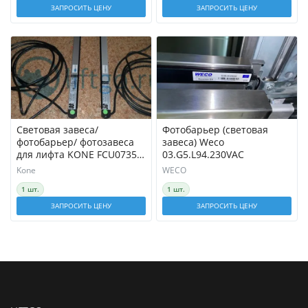
ЗАПРОСИТЬ ЦЕНУ
ЗАПРОСИТЬ ЦЕНУ
Световая завеса/
Фотобарьер (световая
фотобарьер/ фотозавеса
завеса) Weco
для лифта KONE FCU0735
03.G5.L94.230VAC
SLIMSCREEN
Kone
WECO
1 шт.
1 шт.
ЗАПРОСИТЬ ЦЕНУ
ЗАПРОСИТЬ ЦЕНУ