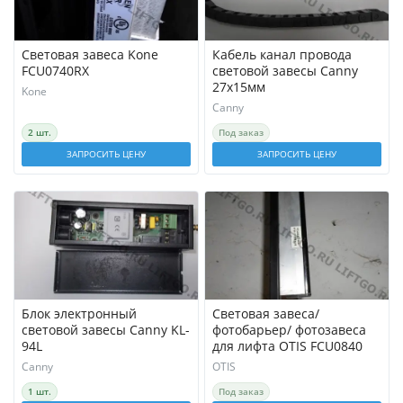
Световая завеса Kone
Кабель канал провода
FCU0740RX
световой завесы Canny
27х15мм
Kone
Canny
2 шт.
Под заказ
ЗАПРОСИТЬ ЦЕНУ
ЗАПРОСИТЬ ЦЕНУ
Блок электронный
Световая завеса/
световой завесы Canny KL-
фотобарьер/ фотозавеса
94L
для лифта OTIS FCU0840
Canny
OTIS
1 шт.
Под заказ