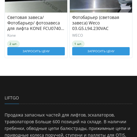
Световая завеса/
Фотобарьер (световая
Фотобарьер/ фотозавеса
завеса) Weco
для лифта KONE FCU0740
03.G5.L94.230VAC
SLIMSCREEN, 2016mm
Kone
WECO
2 шт.
1 шт.
ЗАПРОСИТЬ ЦЕНУ
ЗАПРОСИТЬ ЦЕНУ
LIFTGO
Продажа запасных частей для лифтов, эскалаторов,
траволаторов Больше 600 позиций на складе. В наличии
гребенки, обводные цепи балюстрады, прижимные цепи и
приводные колеса поручей, ступени и паллеты для OTIS,