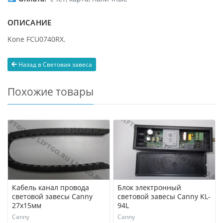
ОПИСАНИЕ
Kone FCU0740RX.
Назад в Световая завеса
Похожие товары
Кабель канал провода
Блок электронный
световой завесы Canny
световой завесы Canny KL-
27х15мм
94L
Canny
Canny