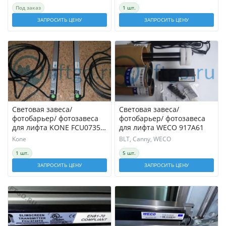
Под заказ
1 шт.
ЗАПРОСИТЬ ЦЕНУ
ЗАПРОСИТЬ ЦЕНУ
Световая завеса/
Световая завеса/
фотобарьер/ фотозавеса
фотобарьер/ фотозавеса
для лифта KONE FCU0735
для лифта WECO 917A61
SLIMSCREEN
Kone
BLT, Canny, WECO
1 шт.
5 шт.
ЗАПРОСИТЬ ЦЕНУ
ЗАПРОСИТЬ ЦЕНУ