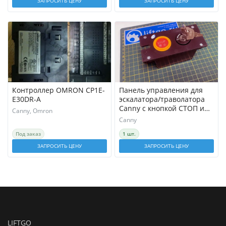
ЗАПРОСИТЬ ЦЕНУ
ЗАПРОСИТЬ ЦЕНУ
Контроллер OMRON CP1E-
Панель управления для
E30DR-A
эскалатора/траволатора
Canny с кнопкой СТОП и
Canny, Omron
ключевиной. 105 ключ //
Canny
Блок аварийной остановки
Под заказ
1 шт.
и запуска
ЗАПРОСИТЬ ЦЕНУ
ЗАПРОСИТЬ ЦЕНУ
LIFTGO