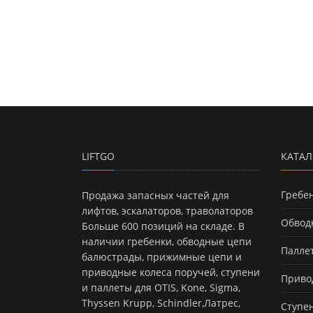
LIFTGO
КАТАЛ
Гребе
Продажа запасных частей для
лифтов, эскалаторов, траволаторов
Обвод
Больше 600 позиций на складе. В
наличии гребенки, обводные цепи
Палле
балюстрады, прижимные цепи и
приводные колеса поручей, ступени
Приво
и паллеты для OTIS, Kone, Sigma,
Thyssen Krupp, Schindler,Латрес,
Ступе