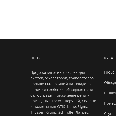
LIFTGO
КАТАЛ
Гребе
Продажа запасных частей для
лифтов, эскалаторов, траволаторов
Обвод
Больше 600 позиций на складе. В
наличии гребенки, обводные цепи
Палле
балюстрады, прижимные цепи и
приводные колеса поручей, ступени
Приво
и паллеты для OTIS, Kone, Sigma,
Thyssen Krupp, Schindler,Латрес,
Ступе