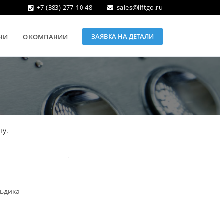
+7 (383) 277-10-48
sales@liftgo.ru
ЗАЯВКА НА ДЕТАЛИ
НИ
О КОМПАНИИ
ну.
льдика