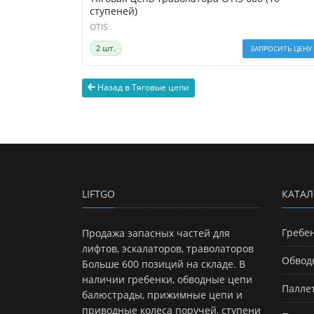
ступеней)
OTIS
2 шт.
ЗАПРОСИТЬ ЦЕНУ
Назад в Тяговые цепи
LIFTGO
КАТАЛ
Гребе
Продажа запасных частей для
лифтов, эскалаторов, траволаторов
Обвод
Больше 600 позиций на складе. В
наличии гребенки, обводные цепи
Палле
балюстрады, прижимные цепи и
приводные колеса поручей, ступени