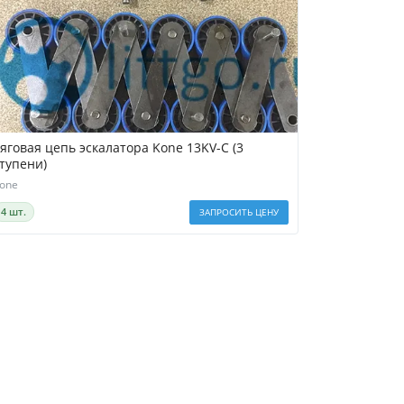
яговая цепь эскалатора Kone 13KV-C (3
тупени)
one
4 шт.
ЗАПРОСИТЬ ЦЕНУ