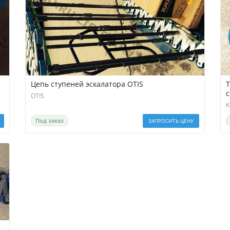
Цепь ступеней эскалатора OTIS
Т
с
OTIS
K
Под заказ
ЗАПРОСИТЬ ЦЕНУ