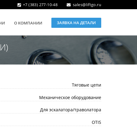
+7 (383) 277-10-48
sales@liftgo.ru
ЗАЯВКА НА ДЕТАЛИ
НИ
О КОМПАНИИ
И)
Тяговые цепи
Механическое оборудование
Для эскалатора/траволатора
OTIS