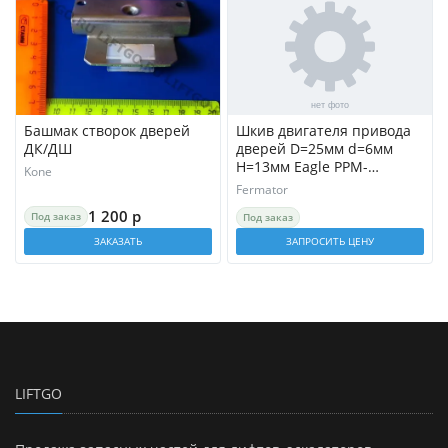
Башмак створок дверей
Шкив двигателя привода
ДК/ДШ
дверей D=25мм d=6мм
H=13мм Eagle PPM-
Kone
PMEA.C0000 Fermator
Fermator
1 200 р
Под заказ
Под заказ
ЗАКАЗАТЬ
ЗАПРОСИТЬ ЦЕНУ
LIFTGO