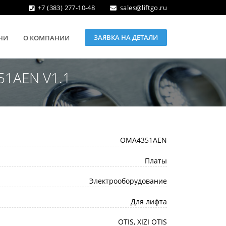
+7 (383) 277-10-48
sales@liftgo.ru
ЗАЯВКА НА ДЕТАЛИ
НИ
О КОМПАНИИ
51AEN V1.1
OMA4351AEN
Платы
Электрооборудование
Для лифта
OTIS, XIZI OTIS