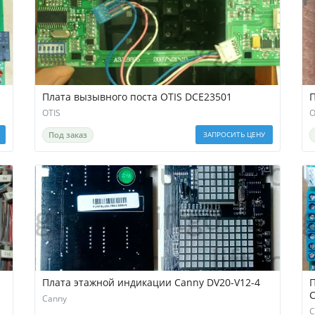
Плата вызывного поста OTIS DCE23501
П
OTIS
O
Под заказ
ЗАПРОСИТЬ ЦЕНУ
Плата этажной индикации Canny DV20-V12-4
П
Canny
C