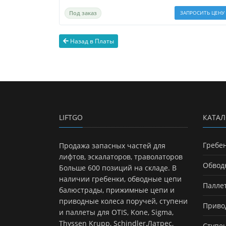
Под заказ
ЗАПРОСИТЬ ЦЕНУ
Назад в Платы
LIFTGO
КАТАЛ
Гребе
Продажа запасных частей для
лифтов, эскалаторов, траволаторов
Обвод
Больше 600 позиций на складе. В
наличии гребенки, обводные цепи
Палле
балюстрады, прижимные цепи и
приводные колеса поручей, ступени
Приво
и паллеты для OTIS, Kone, Sigma,
Thyssen Krupp, Schindler,Латрес,
Ступе