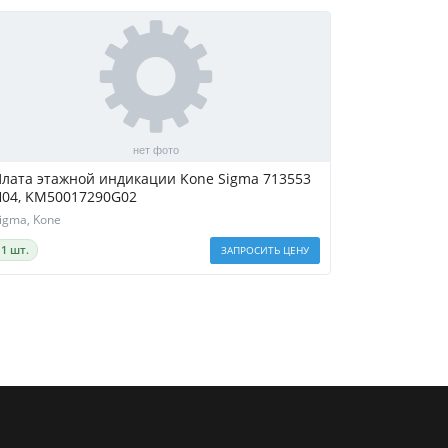
лата этажной индикации Kone Sigma 713553
H04, KM50017290G02
igma, Kone
1 шт.
ЗАПРОСИТЬ ЦЕНУ