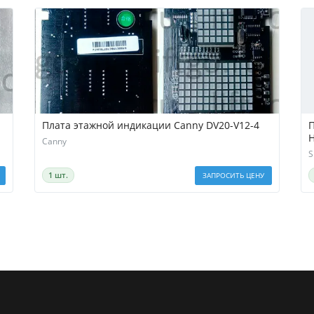
-
Плата этажной индикации Canny DV20-V12-4
П
Canny
S
1 шт.
ЗАПРОСИТЬ ЦЕНУ