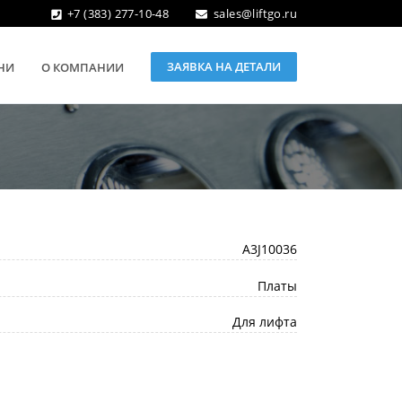
+7 (383) 277-10-48
sales@liftgo.ru
ЗАЯВКА НА ДЕТАЛИ
НИ
О КОМПАНИИ
A3J10036
Платы
Для лифта