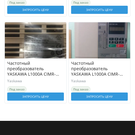
Под заказ
Под заказ
ЗАПРОСИТЬ ЦЕНУ
ЗАПРОСИТЬ ЦЕНУ
Частотный
Частотный
преобразователь
преобразователь
YASKAWA L1000A CIMR-
YASKAWA L1000A CIMR-
LB4A0039FAC 18,5 кВт
LB4A0024FAC, 11 кВт
Yaskawa
Yaskawa
REV:A
Под заказ
Под заказ
ЗАПРОСИТЬ ЦЕНУ
ЗАПРОСИТЬ ЦЕНУ