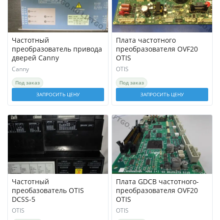
Частотный
Плата частотного
преобразователь привода
преобразователя OVF20
дверей Canny
OTIS
Canny
OTIS
Под заказ
Под заказ
ЗАПРОСИТЬ ЦЕНУ
ЗАПРОСИТЬ ЦЕНУ
Частотный
Плата GDCB частотного-
преобазователь OTIS
преобразователя OVF20
DСSS-5
OTIS
OTIS
OTIS