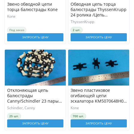
Звено обводной цепи
Обводная цепь торца
торца балюстрады Kone
балюстрады ThyssenKrupp
24 ролика /Цепь
Kone
роликовая /Обводная
ThyssenKrupp
рейка поручня
Под заказ
2 шт.
ЗАПРОСИТЬ ЦЕНУ
ЗАПРОСИТЬ ЦЕНУ
Отклоняющая цепь
Звено пластиковое
балюстрады
огибающей цепи
Canny/Schindler 23 пары
эскалатора KM5070648H01
роликов / Обводная цепь
Kone
Schindler, Canny
Kone
25 шт.
700 шт.
ЗАПРОСИТЬ ЦЕНУ
ЗАПРОСИТЬ ЦЕНУ