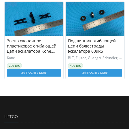
Звено оконечное
Подшипник огибающей
пластиковое огибающей
цепи балюстрады
цепи эскалатора Kone,
эскалатора 609RS
KM5070649H01
Kone
BLT, Fujitec, Guangri, Schindler, Sjec, Латрэс
200 шт.
400 шт.
ЗАПРОСИТЬ ЦЕНУ
ЗАПРОСИТЬ ЦЕНУ
LIFTGO