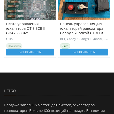
Плата управления
Панель управления для
эскалатора OTIS ECB II
эскалатора/траволатора
GDA26800AY
Canny с кнопкой СТОП и
ключевиной // Блок
OTIS
BLT, Canny, Guangri, Hyundai, Schindler, XIZI OTIS
аварийной остановки и
Под заказ
3 шт.
запуска
ЗАПРОСИТЬ ЦЕНУ
ЗАПРОСИТЬ ЦЕНУ
LIFTGO
Продажа запасных частей для лифтов, эскалаторов,
траволаторов Больше 600 позиций на складе. В наличии