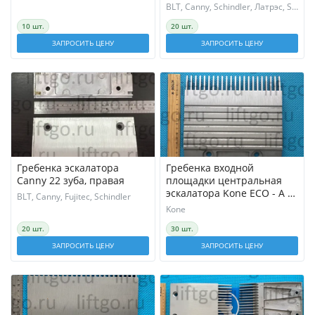
A305004N
BLT, Canny, Schindler, Латрэс, Sjec, SSL
10 шт.
20 шт.
ЗАПРОСИТЬ ЦЕНУ
ЗАПРОСИТЬ ЦЕНУ
Гребенка эскалатора
Гребенка входной
Canny 22 зуба, правая
площадки центральная
эскалатора Kone ECO - A -
BLT, Canny, Fujitec, Schindler
GD - ALSI 12
Kone
20 шт.
30 шт.
ЗАПРОСИТЬ ЦЕНУ
ЗАПРОСИТЬ ЦЕНУ