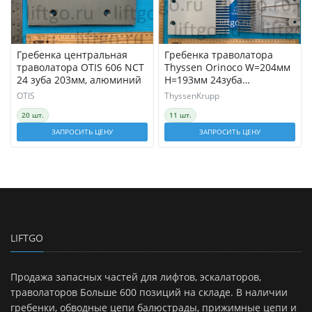
Гребенка центральная
Гребенка траволатора
траволатора OTIS 606 NCT
Thyssen Orinoco W=204мм
24 зуба 203мм, алюминий
H=193мм 24зуба
(центральная, левая,
OTIS
ThyssenKrupp
правая)
20 шт.
11 шт.
ЗАПРОСИТЬ ЦЕНУ
ЗАПРОСИТЬ ЦЕНУ
LIFTGO
Продажа запасных частей для лифтов, эскалаторов,
траволаторов Больше 600 позиций на складе. В наличии
гребенки, обводные цепи балюстрады, прижимные цепи и