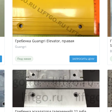
Гребенка Guangri Elevator, правая
Г
Guangri
B
Под заказ
ЗАПРОСИТЬ ЦЕНУ
Гребенка эскалатора (алюминий) 22 зуба
Г