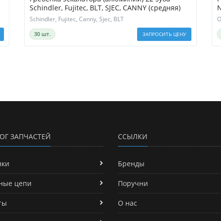
Schindler, Fujitec, BLT, SJEC, CANNY (средняя)
N
Schindler, Fujitec, Canny, Sjec, BLT
O
30 шт.
ЗАПРОСИТЬ ЦЕНУ
ОГ ЗАПЧАСТЕЙ
ССЫЛКИ
нки
Бренды
ные цепи
Поручни
ты
О нас