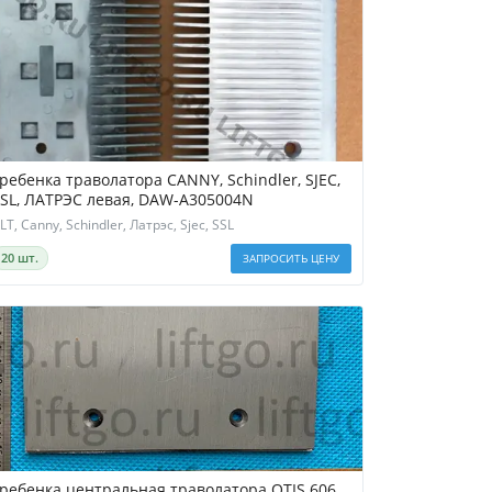
ребенка траволатора CANNY, Schindler, SJEC,
SSL, ЛАТРЭС левая, DAW-A305004N
LT, Canny, Schindler, Латрэс, Sjec, SSL
20 шт.
ЗАПРОСИТЬ ЦЕНУ
ребенка центральная траволатора OTIS 606