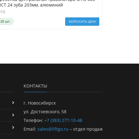
CT 24 зуба 203мм, алюминий
TIS
20 шт.
ЗАПРОСИТЬ ЦЕНУ
КОНТАКТЫ
г. Новосибирск
ул. Достоевского, 58
Телефон:
+7 (383) 277-10-48
Email:
sales@liftgo.ru
– отдел продаж