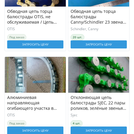
Обводная цепь торца
Обводная цепь торца
балюстрады OTIS, не
балюстрады
обслуживаемая / Цепь
Canny/Schindler 23 звена /
роликовая OTIS/ Обводная
цепь роликовая /обводная
OTIS
Schindler, Canny
рейка поручня
рейка поручня
Под заказ
20 шт.
ЗАПРОСИТЬ ЦЕНУ
ЗАПРОСИТЬ ЦЕНУ
Алюминиевая
Отклоняющая цепь
направляющая
балюстрады SJEC, 22 пары
огибающего участка в
роликов, зелёные звенья /
сборе с роликами 17 шт
Обводная цепь
OTIS
Sjec
OTIS 506NCE
Под заказ
4 шт.
ЗАПРОСИТЬ ЦЕНУ
ЗАПРОСИТЬ ЦЕНУ