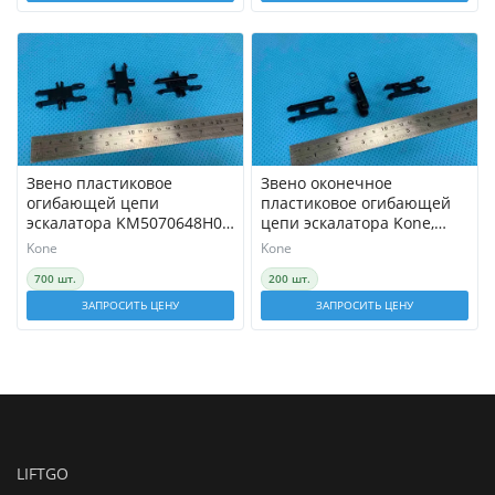
Звено пластиковое
Звено оконечное
огибающей цепи
пластиковое огибающей
эскалатора KM5070648H01
цепи эскалатора Kone,
Kone
KM5070649H01
Kone
Kone
700 шт.
200 шт.
ЗАПРОСИТЬ ЦЕНУ
ЗАПРОСИТЬ ЦЕНУ
LIFTGO