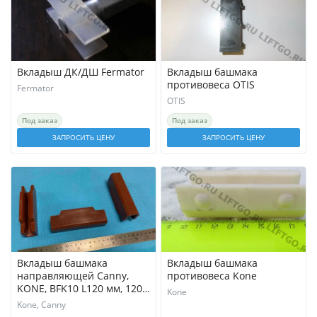
Вкладыш ДК/ДШ Fermator
Вкладыш башмака
противовеса OTIS
Fermator
OTIS
Под заказ
Под заказ
ЗАПРОСИТЬ ЦЕНУ
ЗАПРОСИТЬ ЦЕНУ
Вкладыш башмака
Вкладыш башмака
направляющей Canny,
противовеса Kone
KONE, BFK10 L120 мм, 120 х
Kone
30 х 10мм / Вкладыш
Kone, Canny
кабины BFK10 L120